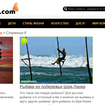
Е
ДЕТИ
СТИЛЬ ЖИЗНИ
ИСКУССТВО
ДОСУГ
МИР ВОК
ия
» Страница 8
1
Рыбаки из побережья Шри-Ланки
лось
Что такое настоящая рыбалка? Для русских
дивлением
рыбаков это отличный клёв и конечно же выпивка в
кругу других рыбаков. Для рыбаков из Шри-Ланки