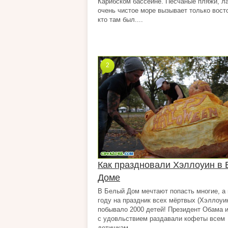
Карибском бассейне. Песчаные пляжи, л
очень чистое море вызывает только восто
кто там был....
2
Как праздновали Хэллоуин в
Доме
В Белый Дом мечтают попасть многие, а 
году на праздник всех мёртвых (Хэллоуи
побывало 2000 детей! Президент Обама и
с удовльствием раздавали кофеты всем
детишкам....