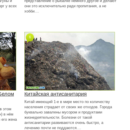
агуны и
представление о рыбалке немного другое и делают
рг у всех
они это исключительно ради пропитания, а не
хобби....
6
 Белом
Китайская антисанитария
Китай имеющий 1-е в мире место по количеству
населения страдает от своих же отходов. Города
в этом
буквально завалены мусором и продуктами
н) в нём
жизнедеятельности. Болезни от такой
 его жена
антисанитарии развиваются очень быстро, а
лечению почти не поддаются....