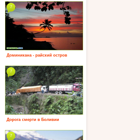
7
Доминикана - райский остров
7
Дорога смерти в Боливии
7