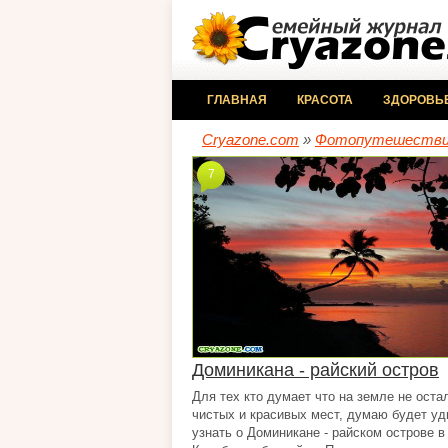
ГЛАВНАЯ
КРАСОТА
ЗДОРОВЬ
Cryazone.com
»
Фотопутешеств
7
Доминикана - райский остров
Для тех кто думает что на земле не оста
чистых и красивых мест, думаю будет у
узнать о Доминикане - райском острове в