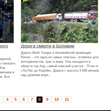
ного
Дорога смерти в Боливии
Дорога North Yungas в боливийской провинции
Юнгас – это одна из самых опасных, особенно для
вропой,
мотоциклистов, трас в мире. Она находится в
ы показать
области гор Анд, самый опасный участок - 70 км от
 Как
г.Ла-Пас до Коройко. Дорога с высоты 3 600 метров
амечаем в
над уровнем моря...
и. Все
3
4
5
6
7
8
9
10
11