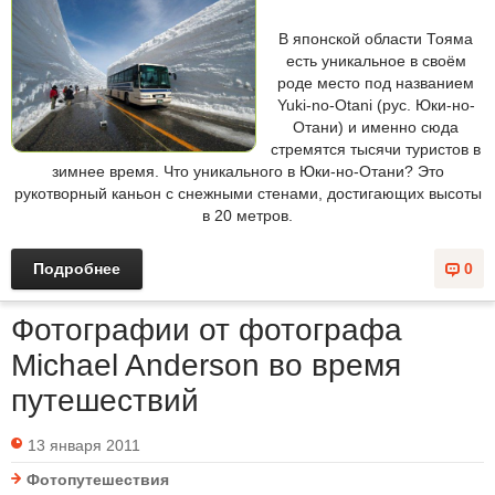
В японской области Тояма
есть уникальное в своём
роде место под названием
Yuki-no-Otani (рус. Юки-но-
Отани) и именно сюда
стремятся тысячи туристов в
зимнее время. Что уникального в Юки-но-Отани? Это
рукотворный каньон с снежными стенами, достигающих высоты
в 20 метров.
Подробнее
0
Фотографии от фотографа
Michael Anderson во время
путешествий
13 января 2011
Фотопутешествия