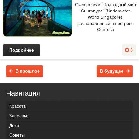
Океанариум "Подводный мир
Сингапура" (Underwater
World Singapore),
расположенный на острове
Сентоса
Подробнее
3
В прошлое
В будущее
Навигация
Красота
Здоровье
Дети
Советы