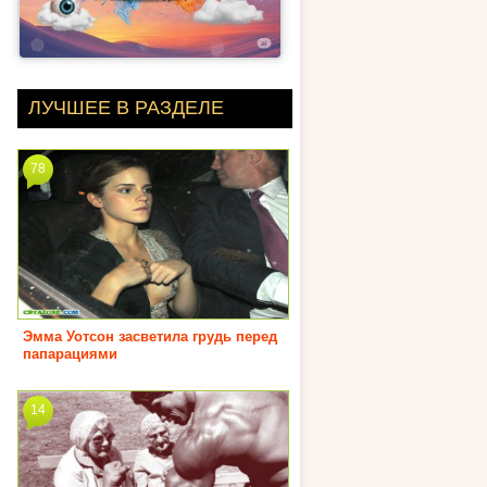
ЛУЧШЕЕ В РАЗДЕЛЕ
78
Эмма Уотсон засветила грудь перед
папарациями
14