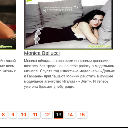
Monica Bellucci
убоглазой
Моника обладала хорошими внешними данными,
ние всем
поэтому без труда нашла себе работу в модельном
ю жизнь с
бизнесе. Спустя год известные модельеры «Дольче
и Габбана» приглашают Монику работать в лучшее
модельное агентство Италии - «Элит». И теперь
уже она бросает учебу ради...
8
9
10
11
12
13
14
15