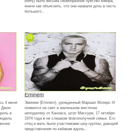
Berry) было весьма своеобразное чувство юмора,
иначе как объяснить, что они назвали дочь в честь
большого...
15
Eminem
ась 4 июня
Эминем (Eminem), урожденный Маршал Мэзерс III
р Джон
появился на свет в маленьком местечке
 роль в
неподалеку от Канзаса, штат Миссури, 17 октября
модель
1974 года в не слишком благополучной семье. Его
евочке
отец и мать были участниками шоу-группы, дающей
представления по кабакам вдоль...