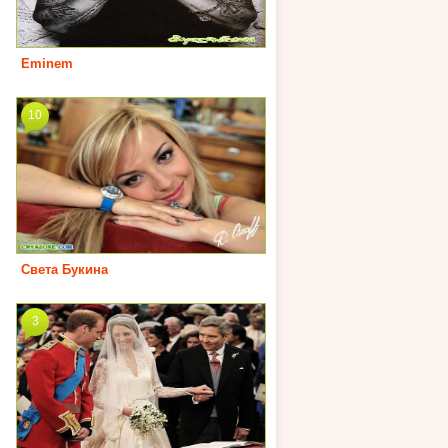
Eminem
10
Света Букина
3