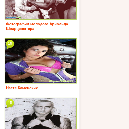
Фотографии молодого Арнольда
Шварценеггера
18
Настя Каменских
15