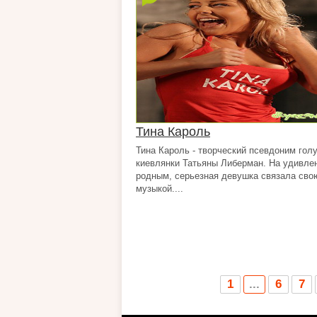
Тина Кароль
Тина Кароль - творческий псевдоним гол
киевлянки Татьяны Либерман. На удивле
родным, серьезная девушка связала сво
музыкой....
1
...
6
7