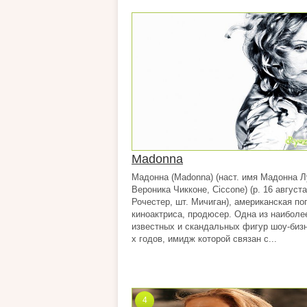
Madonna
Мадонна (Madonna) (наст. имя Мадонна Л
Вероника Чикконе, Ciccone) (р. 16 августа
Рочестер, шт. Мичиган), американская поп
киноактриса, продюсер. Одна из наиболе
известных и скандальных фигур шоу-бизн
х годов, имидж которой связан с...
4