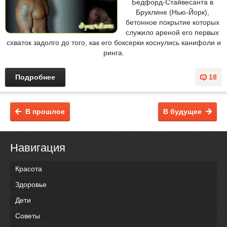
Бедфорд-Стайвесанта в
Бруклине (Нью-Йорк),
бетонное покрытие которых
служило ареной его первых
схваток задолго до того, как его боксерки коснулись канифоли и
ринга.
Подробнее
18
В прошлое
В будущее
Навигация
Красота
Здоровье
Дети
Советы