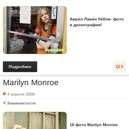
Аври́л Лави́н Уи́бли- фото
и дискография!
Подробнее
5
Marilyn Monroe
4 апреля 2008
Знаменитости
16 фото Marilyn Monroe