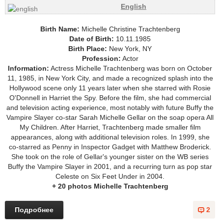
English
Birth Name:
Michelle Christine Trachtenberg
Date of Birth:
10.11.1985
Birth Place:
New York, NY
Profession:
Actor
Information:
Actress Michelle Trachtenberg was born on October
11, 1985, in New York City, and made a recognized splash into the
Hollywood scene only 11 years later when she starred with Rosie
O'Donnell in Harriet the Spy. Before the film, she had commercial
and television acting experience, most notably with future Buffy the
Vampire Slayer co-star Sarah Michelle Gellar on the soap opera All
My Children. After Harriet, Trachtenberg made smaller film
appearances, along with additional television roles. In 1999, she
co-starred as Penny in Inspector Gadget with Matthew Broderick.
She took on the role of Gellar's younger sister on the WB series
Buffy the Vampire Slayer in 2001, and a recurring turn as pop star
Celeste on Six Feet Under in 2004.
+ 20 photos Michelle Trachtenberg
Подробнее
2