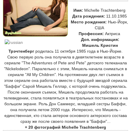
Имя:
Michelle Trachtenberg
Дата рождения:
11.10.1985
Место рождения:
Нью-Йорк,
США
Профессия:
Актриса
Доп. информация:
Мишель Кристин
Трэчтенберг
родилась 11 октября 1985 года в Нью-Йорке.
Свою первую роль она получила в девятилетнем возрасте в
сериале "The Adventures of Pete and Pete" детского телеканала
"Nickelodeon". Паралельно с этим, Мишель начала сниматься в
сериале "All My Children". На протяжении двух лет съемок в
этом сериале она работала вместе с будущей звездой сериала
"Баффи" Сарой Мишель Геллар, с которой очень подружилась.
После окончания съемок, Мишель продолжала работать на
телевидении, стала появляться в театральных постановках и на
большом экране. Роль Дон Саммерс, младшей сестры Баффи,
она получила летом 2000 года. Интересно, что Мишель -
единственная, кто стала актером основного актерского состава
сразу же после своего появления в "Баффи"...
+ 20 фотографий Michelle Trachtenberg