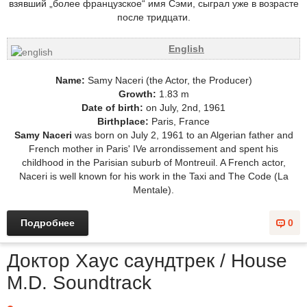
взявший „более французское“ имя Сэми, сыграл уже в возрасте
после тридцати.
English
Name:
Samy Naceri (the Actor, the Producer)
Growth:
1.83 m
Date of birth:
on July, 2nd, 1961
Birthplace:
Paris, France
Samy Naceri
was born on July 2, 1961 to an Algerian father and
French mother in Paris' IVe arrondissement and spent his
childhood in the Parisian suburb of Montreuil. A French actor,
Naceri is well known for his work in the Taxi and The Code (La
Mentale).
Подробнее
0
Доктор Хаус саундтрек / House
M.D. Soundtrack