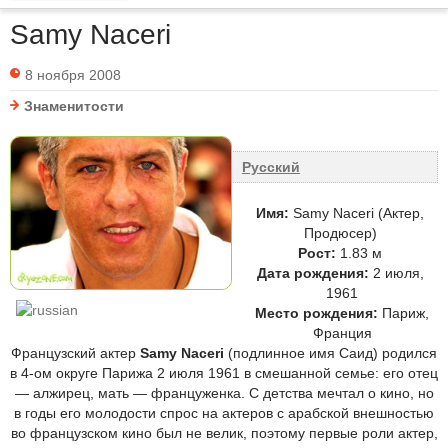
Samy Naceri
8 ноября 2008
Знаменитости
Русский
Имя:
Samy Naceri (Актер,
Продюсер)
Рост:
1.83 м
Дата рождения:
2 июля,
1961
Место рождения:
Париж,
Франция
Французский актер
Samy Naceri
(подлинное имя Саид) родился
в 4-ом округе Парижа 2 июля 1961 в смешанной семье: его отец
— алжирец, мать — француженка. С детства мечтал о кино, но
в годы его молодости спрос на актеров с арабской внешностью
во французском кино был не велик, поэтому первые роли актер,