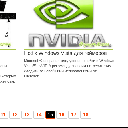
Hotfix Windows Vista для геймеров
Microsoft® исправил следующие ошибки в Windows
дены
Vista™. NVIDIA рекомендует своим потребителям
следить за новейшими исправлениями от
я которым
Microsoft....
жет сам,
11
12
13
14
15
16
17
18