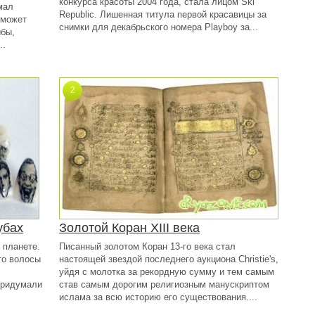
конкурса красоты 2004 года, стала лицом Ski
мал
Republic. Лишенная титула первой красавицы за
сможет
снимки для декабрьского номера Playboy за...
ыбы,
..
2
убах
Золотой Коран XIII века
 планете.
Писанный золотом Коран 13-го века стал
то волосы
настоящей звездой последнего аукциона Christie's,
уйдя с молотка за рекордную сумму и тем самым
придумали
став самым дорогим религиозным манускриптом
ислама за всю историю его существования....