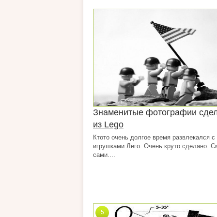
Знаменитые фотографии сде
из Lego
Ктото очень долгое время развлекался с
игрушками Лего. Очень круто сделано. С
сами....
5