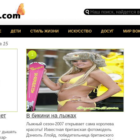
Е
ДЕТИ
СТИЛЬ ЖИЗНИ
ИСКУССТВО
ДОСУГ
МИР ВОК
 15
1
яет
В бикини на лыжах
Лыжный сезон-2007 открывает сама королева
красоты! Известная британская фотомодель
у дышать
Дэниэль Ллойд, победительница британского
хар-