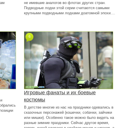
вам
не имевшие аналогов во флотах других стран.
Подводные лодки этой серии считаются самыми
крупными подводными лодками доатомной эпохи....
6
Игровые фанаты и их боевые
костюмы
ли
собрались
В детстве многие из нас на праздники одевались в
мпозиции
сказочных персонажей (кошечки, собачки, зайчики
или мишки). Особенно такое можно было видеть на
разные зимние праздники. Сейчас другое время,
теперь детей одевают в спайдер менов и шрэков, а