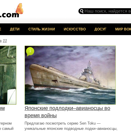
Е
ДЕТИ
СТИЛЬ ЖИЗНИ
ИСКУССТВО
ДОСУГ
МИР ВОК
 11
1
ом
Японские подлодки–авианосцы во
время войны
терном
Предлагаю посмотреть серию Sen Toku —
то самый
уникальные японские подводные лодки–авианосцы,