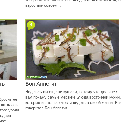
взрослые совсем...
4
ть
Бон Аппетит
Надеюсь вы ещё не кушали, потому что дальше я
вам покажу самые мерзкие блюда восточной кухни,
бросив её
которые вы только могли видеть в своей жизни. Как
 осталась
говорится Бон Аппетит!...
того урода
годаря
чат