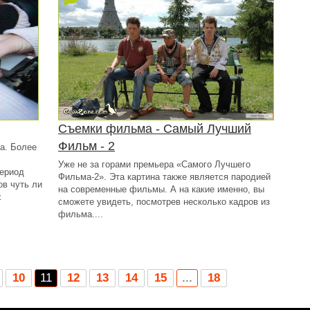
Съемки фильма - Самый Лучший
Фильм - 2
а. Более
Уже не за горами премьера «Самого Лучшего
период
Фильма-2». Эта картина также является пародией
ов чуть ли
на современные фильмы. А на какие именно, вы
х
сможете увидеть, посмотрев несколько кадров из
фильма....
10
11
12
13
14
15
...
18