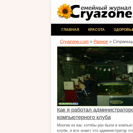
ГЛАВНАЯ
КРАСОТА
ЗДОРОВЬ
Cryazone.com
»
Разное
» Страница
Как я работал администратор
компьютерного клуба
Многие из вас хотябы раз были в компью
клубе, и все знают что администратор э