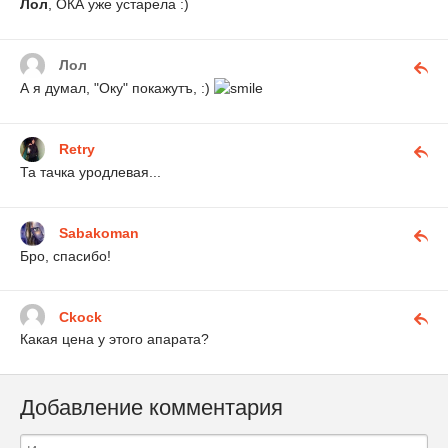
Лол
, ОКА уже устарела :)
Лол
А я думал, "Оку" покажутъ, :)
Retry
Та тачка уродлевая...
Sabakoman
Бро, спасибо!
Ckock
Какая цена у этого апарата?
Добавление комментария