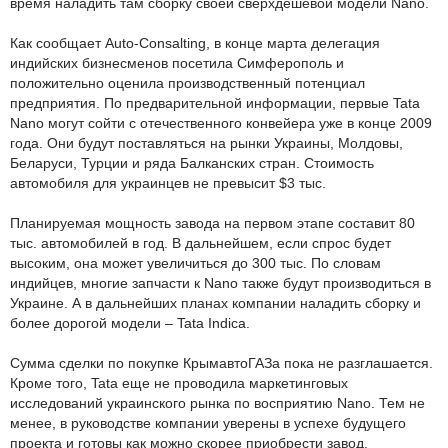
время наладить там сборку своей сверхдешевой модели Nano.
Как сообщает Auto-Consalting, в конце марта делегация
индийских бизнесменов посетила Симферополь и
положительно оценила производственный потенциал
предприятия. По предварительной информации, первые Tata
Nano могут сойти с отечественного конвейера уже в конце 2009
года. Они будут поставляться на рынки Украины, Молдовы,
Беларуси, Турции и ряда Балканских стран. Стоимость
автомобиля для украинцев не превысит $3 тыс.
Планируемая мощность завода на первом этапе составит 80
тыс. автомобилей в год. В дальнейшем, если спрос будет
высоким, она может увеличиться до 300 тыс. По словам
индийцев, многие запчасти к Nano также будут производиться в
Украине. А в дальнейших планах компании наладить сборку и
более дорогой модели – Tata Indica.
Сумма сделки по покупке КрымавтоГАЗа пока не разглашается.
Кроме того, Tata еще не проводила маркетинговых
исследований украинского рынка по восприятию Nano. Тем не
менее, в руководстве компании уверены в успехе будущего
проекта и готовы как можно скорее приобрести завод.