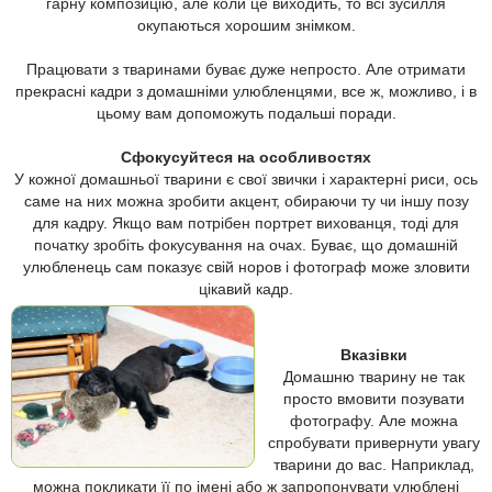
гарну композицію, але коли це виходить, то всі зусилля
окупаються хорошим знімком.
Працювати з тваринами буває дуже непросто. Але отримати
прекрасні кадри з домашніми улюбленцями, все ж, можливо, і в
цьому вам допоможуть подальші поради.
Сфокусуйтеся на особливостях
У кожної домашньої тварини є свої звички і характерні риси, ось
саме на них можна зробити акцент, обираючи ту чи іншу позу
для кадру. Якщо вам потрібен портрет вихованця, тоді для
початку зробіть фокусування на очах. Буває, що домашній
улюбленець сам показує свій норов і фотограф може зловити
цікавий кадр.
Вказівки
Домашню тварину не так
просто вмовити позувати
фотографу. Але можна
спробувати привернути увагу
тварини до вас. Наприклад,
можна покликати її по імені або ж запропонувати улюблені