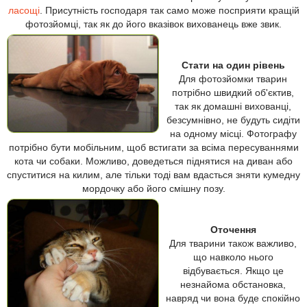
ласощі
. Присутність господаря так само може посприяти кращій
фотозйомці, так як до його вказівок вихованець вже звик.
Стати на один рівень
Для фотозйомки тварин
потрібно швидкий об'єктив,
так як домашні вихованці,
безсумнівно, не будуть сидіти
на одному місці. Фотографу
потрібно бути мобільним, щоб встигати за всіма пересуваннями
кота чи собаки. Можливо, доведеться піднятися на диван або
спуститися на килим, але тільки тоді вам вдасться зняти кумедну
мордочку або його смішну позу.
Оточення
Для тварини також важливо,
що навколо нього
відбувається. Якщо це
незнайома обстановка,
навряд чи вона буде спокійно