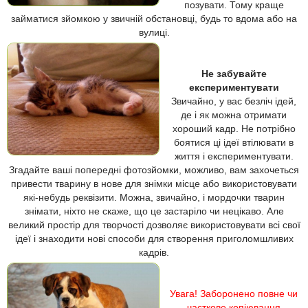
позувати. Тому краще
займатися зйомкою у звичній обстановці, будь то вдома або на
вулиці.
Не забувайте
експериментувати
Звичайно, у вас безліч ідей,
де і як можна отримати
хороший кадр. Не потрібно
боятися ці ідеї втілювати в
життя і експериментувати.
Згадайте ваші попередні фотозйомки, можливо, вам захочеться
привести тварину в нове для знімки місце або використовувати
які-небудь реквізити. Можна, звичайно, і мордочки тварин
знімати, ніхто не скаже, що це застаріло чи нецікаво. Але
великий простір для творчості дозволяє використовувати всі свої
ідеї і знаходити нові способи для створення приголомшливих
кадрів.
Увага! Заборонено повне чи
часткове копіювання