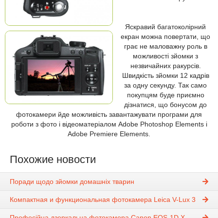
Яскравий багатоколірний
екран можна повертати, що
грає не маловажну роль в
можливості зйомки з
незвичайних ракурсів.
Швидкість зйомки 12 кадрів
за одну секунду. Так само
покупцям буде приємно
дізнатися, що бонусом до
фотокамери йде можливість завантажувати програми для
роботи з фото і відеоматеріалом Adobe Photoshop Elements і
Adobe Premiere Elements.
Похожие новости
Поради щодо зйомки домашніх тварин
Компактная и функциональная фотокамера Leica V-Lux 3
Професійна дзеркальна фотокамера Canon EOS-1D X