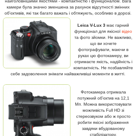
найголовнішими якостями - компактністю і функціоналом. Вага
камери була значно зменшена за рахунок відсутності змінних
об'єктивів, які так багато важать і обтяжують, особливо в дорозі.
Leica V-Lux 3
має гарний
функціонал для якісної
відео
та фото зйомки. Не важливо,
що ви хочете
фотографувати, маючи в
руках цю фотокамеру, ви
отримаєте якість, надійність і
компактність. Не позбавляйте
себе задоволення знімати найважливіші моменти в житті.
Фотокамера отримала
потужний об'єктив на 12,1
Мп. Можна використовувати
можливість Full HD зі
стереозвуком або ж просто
робити якісні зображення
завдяки вбудованому
стабілізатору.