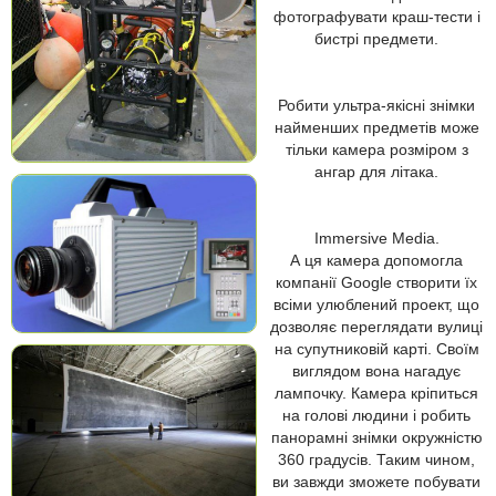
фотографувати краш-тести і
бистрі предмети.
Робити ультра-якісні знімки
найменших предметів може
тільки камера розміром з
ангар для літака.
Immersive Media.
А ця камера допомогла
компанії Google створити їх
всіми улюблений проект, що
дозволяє переглядати вулиці
на супутниковій карті. Своїм
виглядом вона нагадує
лампочку. Камера кріпиться
на голові людини і робить
панорамні знімки окружністю
360 градусів. Таким чином,
ви завжди зможете побувати