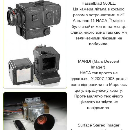
Hasselblad 500EL.
Ця камера літала в космос
разом з астронавтами місії
Аполлон 11 НАСА. Її місією
було знайти життя на місяці.
Однак нікого вона там своїми
величезними лінзами не
побачила.
MARDI (Mars Descent
Imager).
НАСА так просто не
здаються. У 2007-2008 роках
вони відправили на Марс ось
цю ультрасучасну крихту.
Проте малятко теж нічого
цікавого їм звідти не
повідомила.
Surface Stereo Imager