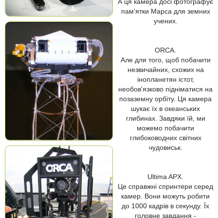
А ця камера досі фотографує
пам'ятки Марса для земних
учених.
ORCA.
Але для того, щоб побачити
незвичайних, схожих на
інопланетян істот,
необов'язково підніматися на
позаземну орбіту. Ця камера
шукає їх в океанських
глибинах. Завдяки їй, ми
можемо побачити
глибоководних світних
чудовиськ.
Ultima APX.
Це справжні спринтери серед
камер. Вони можуть робити
до 1000 кадрів в секунду. Їх
головне завдання -