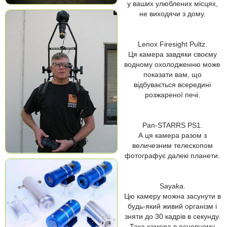
у ваших улюблених місцях,
не виходячи з дому.
Lenox Firesight Pultz.
Ця камера завдяки своєму
водному охолодженню може
показати вам, що
відбувається всередині
розжареної печі.
Pan-STARRS PS1.
А ця камера разом з
величезним телескопом
фотографує далекі планети.
Sayaka.
Цю камеру можна засунути в
будь-який живий організм і
зняти до 30 кадрів в секунду.
Така камера в основному