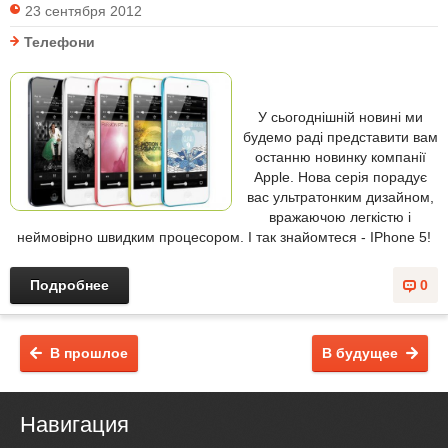
23 сентября 2012
Телефони
У сьогоднішнiй новині ми
будемо раді представити вам
останню новинку компанії
Apple. Нова серія порадує
вас ультратонким дизайном,
вражаючою легкістю і
неймовірно швидким процесором. І так знайомтеся - IPhone 5!
Подробнее
0
В прошлое
В будущее
Навигация