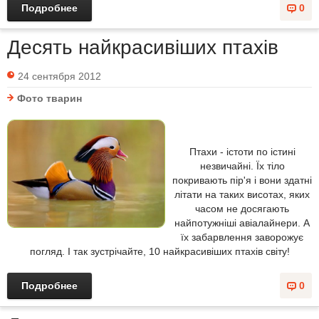
Подробнее
0
Десять найкрасивіших птахів
24 сентября 2012
Фото тварин
Птахи - істоти по істині
незвичайні. Їх тіло
покривають пір'я і вони здатні
літати на таких висотах, яких
часом не досягають
найпотужніші авіалайнери. А
їх забарвлення заворожує
погляд. І так зустрічайте, 10 найкрасивіших птахів світу!
Подробнее
0