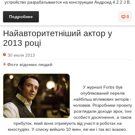
устройство разрабатывается на конструкции Андроид 4.2.2 J B.
Подробнее
0
Найавторитетніший актор у
2013 році
30 июля 2013
Фото відомих людей
У журналі Forbs був
опублікований перелік
найбільш впливових акторів -
чоловіків. Розробники проекту
розглядали доходи зірок, їхні
особисті досягнення, а також
прибуток, який вони отримують від участі в роботах на
кіностудіях. У списку вийшло 10 імен, які ми і так всі знаємо.