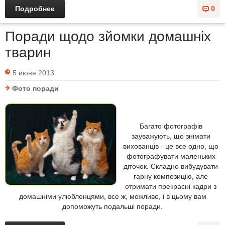
Подробнее
0
Поради щодо зйомки домашніх
тварин
5 июня 2013
Фото поради
Багато фотографів
зауважують, що знімати
вихованців - це все одно, що
фотографувати маленьких
діточок. Складно вибудувати
гарну композицію, але
отримати прекрасні кадри з
домашніми улюбленцями, все ж, можливо, і в цьому вам
допоможуть подальші поради.