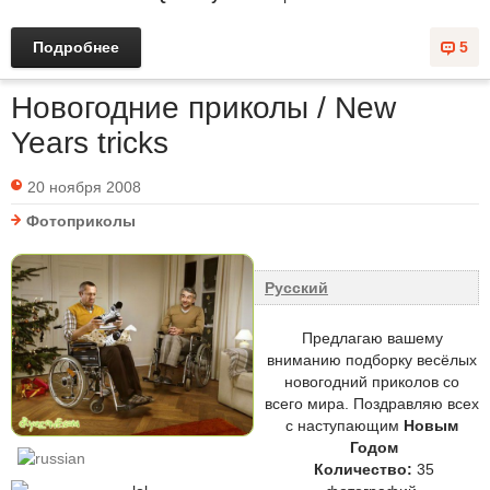
Подробнее
5
Новогодние приколы / New
Years tricks
20 ноября 2008
Фотоприколы
Русский
Предлагаю вашему
вниманию подборку весёлых
новогодний приколов со
всего мира. Поздравляю всех
с наступающим
Новым
Годом
Количество:
35