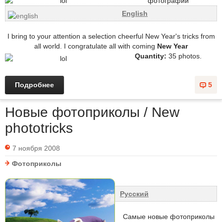
фотографий
English
I bring to your attention a selection cheerful New Year's tricks from
all world. I congratulate all with coming
New Year
Quantity:
35 photos.
Подробнее
5
Новые фотоприколы / New
phototricks
7 ноября 2008
Фотоприколы
Русский
Самые новые фотоприколы