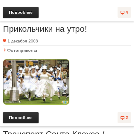
Подробнее
4
Прикольчики на утро!
1 декабря 2008
Фотоприколы
Подробнее
2