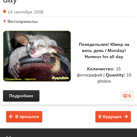
14 сентября 2008
Фотоприколы
Понедельник! Юмор на
весь день / Monday!
Humour for all day
Количество:
15
фотографий |
Quantity:
15
photos
Подробнее
6
В прошлое
В будущее