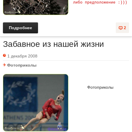
либо предположение :)))
Подробнее
2
Забавное из нашей жизни
1 декабря 2008
Фотоприколы
Фотоприколы