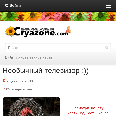
Войти
Полная версия сайта
Необычный телевизор :))
2 декабря 2008
Фотоприколы
Посмотри на эту
картинку, есть какое