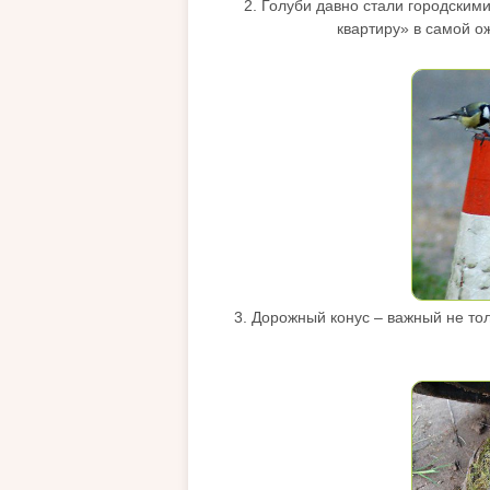
2. Голуби давно стали городским
квартиру» в самой о
3. Дорожный конус – важный не то