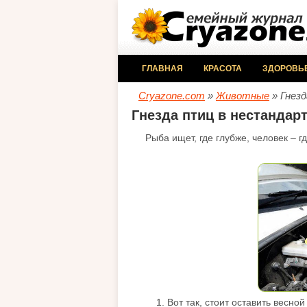
ГЛАВНАЯ
КРАСОТА
ЗДОРОВЬ
Cryazone.com
»
Животные
» Гнез
Гнезда птиц в нестандар
Рыба ищет, где глубже, человек – г
1. Вот так, стоит оставить весн