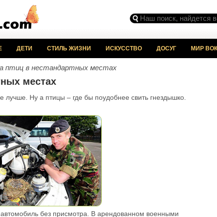
Е
ДЕТИ
СТИЛЬ ЖИЗНИ
ИСКУССТВО
ДОСУГ
МИР ВОК
да птиц в нестандартных местах
тных местах
де лучше. Ну а птицы – где бы поудобнее свить гнездышко.
ой автомобиль без присмотра. В арендованном военными