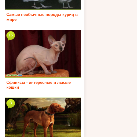
Самые необычные породы куриц в
мире
15
Сфинксы - интересные и лысые
кошки
3