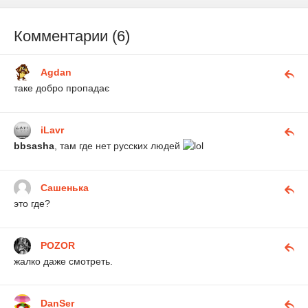
Комментарии (6)
Agdan
таке добро пропадає
iLavr
bbsasha
, там где нет русских людей
Сашенька
это где?
POZOR
жалко даже смотреть.
DanSer