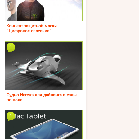
Концепт защитной маски
“Цифровое спасение”
1
Судно Nereus для дайвинга и езды
по воде
1