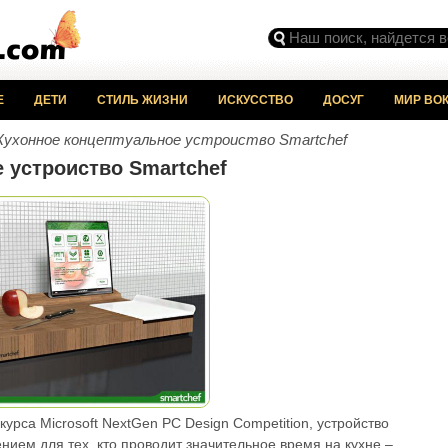
Е
ДЕТИ
СТИЛЬ ЖИЗНИ
ИСКУССТВО
ДОСУГ
МИР ВОК
Кухонное концептуальное устроиство Smartchef
 устроиство Smartchef
курса Microsoft NextGen PC Design Competition, устройство
ием для тех, кто проводит значительное время на кухне –