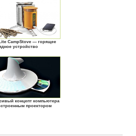
Lite CampStove — горящее
ядное устройство
сивый концепт компьютера
встроенным проектором