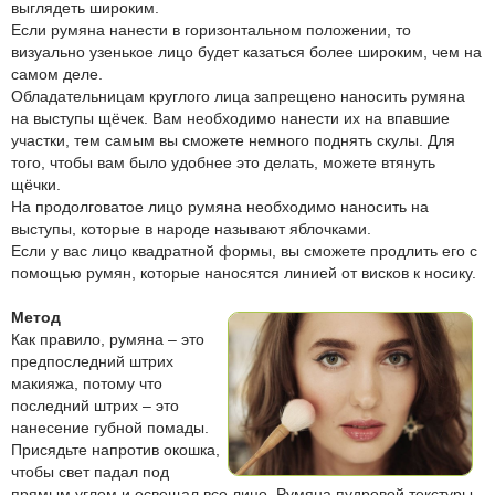
выглядеть широким.
Если румяна нанести в горизонтальном положении, то
визуально узенькое лицо будет казаться более широким, чем на
самом деле.
Обладательницам круглого лица запрещено наносить румяна
на выступы щёчек. Вам необходимо нанести их на впавшие
участки, тем самым вы сможете немного поднять скулы. Для
того, чтобы вам было удобнее это делать, можете втянуть
щёчки.
На продолговатое лицо румяна необходимо наносить на
выступы, которые в народе называют яблочками.
Если у вас лицо квадратной формы, вы сможете продлить его с
помощью румян, которые наносятся линией от висков к носику.
Метод
Как правило, румяна – это
предпоследний штрих
макияжа, потому что
последний штрих – это
нанесение губной помады.
Присядьте напротив окошка,
чтобы свет падал под
прямым углом и освещал все лицо. Румяна пудровой текстуры