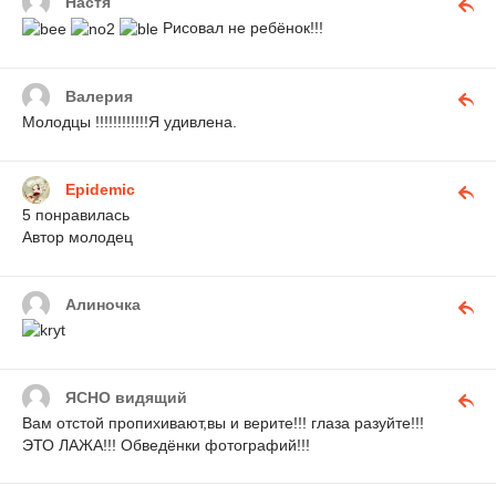
Настя
Рисовал не ребёнок!!!
Валерия
Молодцы !!!!!!!!!!!!Я удивлена.
Epidemic
5 понравилась
Автор молодец
Алиночка
ЯСНО видящий
Вам отстой пропихивают,вы и верите!!! глаза разуйте!!!
ЭТО ЛАЖА!!! Обведёнки фотографий!!!