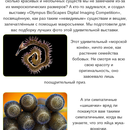
сколько красивых и необычных существ мы не замечаем из-за
их микроскопических размеров? А кто-то задумался, и создал
выставку «Olympus BioScapes Digital Imaging Competition»,
посвящённую, как раз таким «невидимым» существам и вещам,
запечатлённым с помощью макросъемки. Мы подготовили для
вас подборку лучших фото этой удивительной выставки.
Этот удивительный «морской
конёк», ничто иное, как
растение семейства
бобовых. Не смотря на всю
свою красоту и
оригинальность, оно
завоевало лишь
поощрительный приз.
А эти симпатичные
«шишечки» вряд ли
покажутся вам такими
симпатичными, когда вы
узнаете, что это яйца жука-
вонючки.