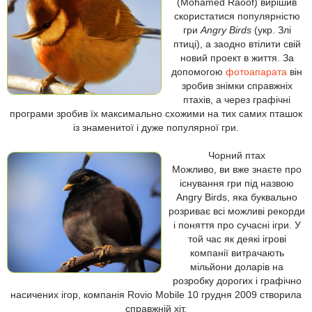
(Mohamed Raoof) вирішив
скористатися популярністю
гри
Angry Birds
(укр. Злі
птиці), а заодно втілити свій
новий проект в життя. За
допомогою
фотоапарата
він
зробив знімки справжніх
птахів, а через графічні
програми зробив їх максимально схожими на тих самих пташок
із знаменитої і дуже популярної гри.
Чорний птах
Можливо, ви вже знаєте про
існування гри під назвою
Angry Birds, яка буквально
розриває всі можливі рекорди
і поняття про сучасні ігри. У
той час як деякі ігрові
компанії витрачають
мільйони доларів на
розробку дорогих і графічно
насичених ігор, компанія Rovio Mobile 10 грудня 2009 створила
справжній хіт.