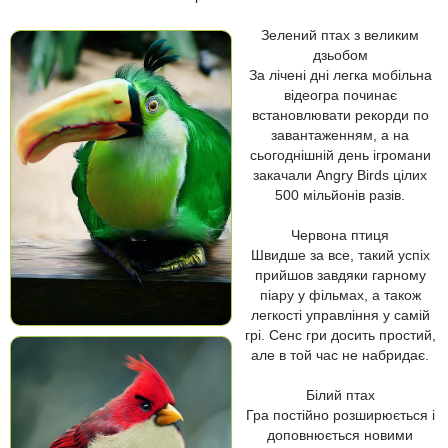
Зелений птах з великим
дзьобом
За лічені дні легка мобільна
відеогра починає
встановлювати рекорди по
завантаженням, а на
сьогоднішній день ігромани
закачали Angry Birds цілих
500 мільйонів разів.
Червона птиця
Швидше за все, такий успіх
прийшов завдяки гарному
піару у фільмах, а також
легкості управління у самій
грі. Сенс гри досить простий,
але в той час не набридає.
Білий птах
Гра постійно розширюється і
доповнюється новими