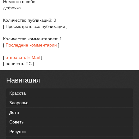
Немного о себе:
дефочка
Количество публикаций: 0
[ Просмотреть все публикации ]
Количество комментариев: 1
[
Последние комментарии
]
[
отправить E-Mail
]
[ написать ПС ]
Навигация
Красота
Здоровье
Дети
Советы
Рисунки