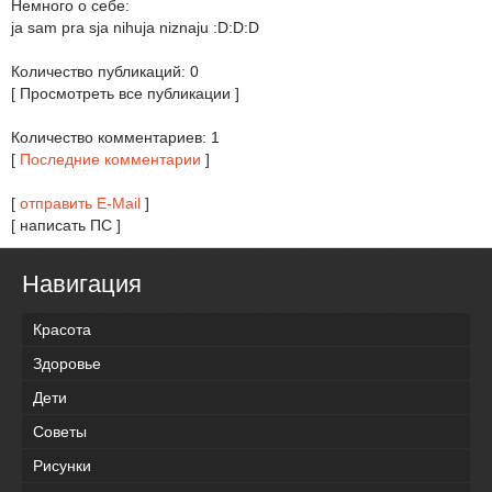
Немного о себе:
ja sam pra sja nihuja niznaju :D:D:D
Количество публикаций: 0
[ Просмотреть все публикации ]
Количество комментариев: 1
[
Последние комментарии
]
[
отправить E-Mail
]
[ написать ПС ]
Навигация
Красота
Здоровье
Дети
Советы
Рисунки