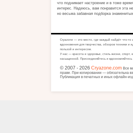
что поднимает настроение и в тоже врем
интерес. Надеюсь, вам понравится эта н
но весьма забавная подборка знаменитых
Cryazone — это место, где каждый найдёт что-то 
вдохновения для творчества, обзоров техники и и
пользой и интересом.
У нас — красота и здоровье, стиль жизни, спорт, 
насыщенной. Присоединяйтесь и вдохновляйтесь 
© 2007
- 2026
Cryazone.com
Все м
праве. При копировании — обязательна вз
Публикация в печатных и иных офлайн-из