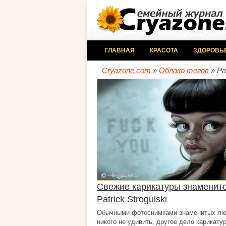
ГЛАВНАЯ
КРАСОТА
ЗДОРОВЬ
Cryazone.com
»
Облако тегов
» Pat
Свежие карикатуры знаменито
Patrick Strogulski
Обычными фотоснимками знаменитых лю
никого не удивить, другое дело карикатур