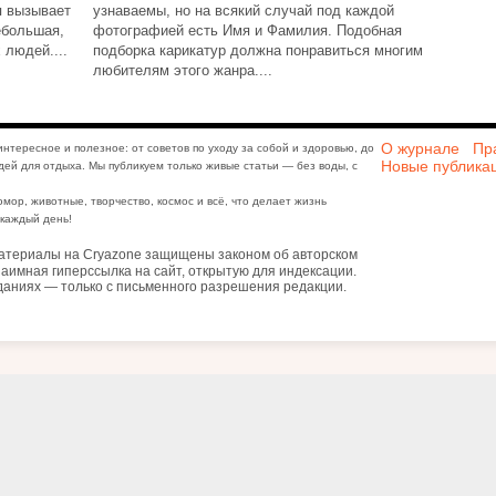
я вызывает
узнаваемы, но на всякий случай под каждой
ебольшая,
фотографией есть Имя и Фамилия. Подобная
 людей....
подборка карикатур должна понравиться многим
любителям этого жанра....
О журнале
Пр
интересное и полезное: от советов по уходу за собой и здоровью, до
Новые публика
дей для отдыха. Мы публикуем только живые статьи — без воды, с
юмор, животные, творчество, космос и всё, что делает жизнь
каждый день!
атериалы на Cryazone защищены законом об авторском
аимная гиперссылка на сайт, открытую для индексации.
даниях — только с письменного разрешения редакции.