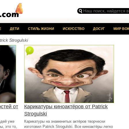
Е
ДЕТИ
СТИЛЬ ЖИЗНИ
ИСКУССТВО
ДОСУГ
МИР ВОК
rick Strogulski
2
стей от
Карикатуры киноактёров от Patrick
Strogulski
дей уже
Карикатуры на знаменитых актёров творчески
ы, это то,
изготовил Patrick Strogulski. Все киноактёры легко