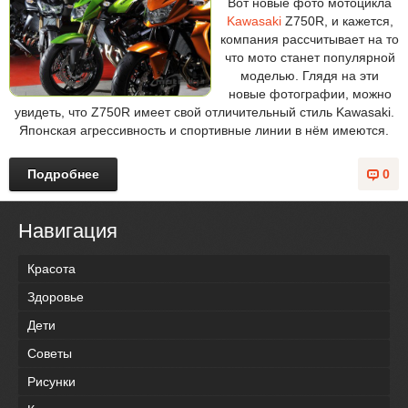
Вот новые фото мотоцикла
Kawasaki
Z750R, и кажется,
компания рассчитывает на то
что мото станет популярной
моделью. Глядя на эти
новые фотографии, можно
увидеть, что Z750R имеет свой отличительный стиль Kawasaki.
Японская агрессивность и спортивные линии в нём имеются.
Подробнее
0
Навигация
Красота
Здоровье
Дети
Советы
Рисунки