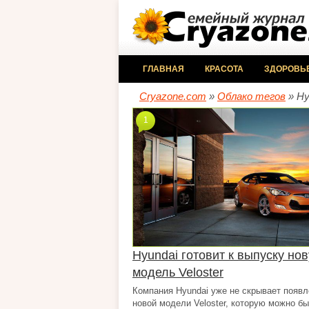
ГЛАВНАЯ
КРАСОТА
ЗДОРОВЬ
Cryazone.com
»
Облако тегов
» Hy
1
Hyundai готовит к выпуску но
модель Veloster
Компания Hyundai уже не скрывает появ
новой модели Veloster, которую можно б