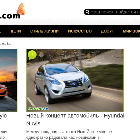
Е
ДЕТИ
СТИЛЬ ЖИЗНИ
ИСКУССТВО
ДОСУГ
МИР ВОК
undai
7
вую
Новый концепт автомобиль - Hyundai
Nuvis
ление
Международная выставка Нью-Йорке уже не
ыло
однократно радовала нас новинками в