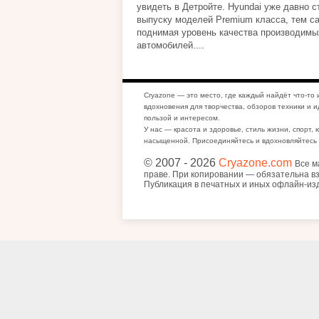
увидеть в Детройте. Hyundai уже давно с
выпуску моделей Premium класса, тем 
поднимая уровень качества производимы
автомобилей....
Cryazone — это место, где каждый найдёт что-то 
вдохновения для творчества, обзоров техники и и
пользой и интересом.
У нас — красота и здоровье, стиль жизни, спорт, 
насыщенной. Присоединяйтесь и вдохновляйтесь 
© 2007
- 2026
Cryazone.com
Все м
праве. При копировании — обязательна вз
Публикация в печатных и иных офлайн-из