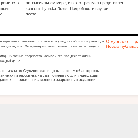
тремится к
автомобильном мире, и в этот раз был представлен
самым
концепт Hyundai Nuvis. Подробности внутри
х
поста....
О журнале
Пр
интересное и полезное: от советов по уходу за собой и здоровью, до
Новые публика
дей для отдыха. Мы публикуем только живые статьи — без воды, с
юмор, животные, творчество, космос и всё, что делает жизнь
каждый день!
атериалы на Cryazone защищены законом об авторском
аимная гиперссылка на сайт, открытую для индексации.
даниях — только с письменного разрешения редакции.