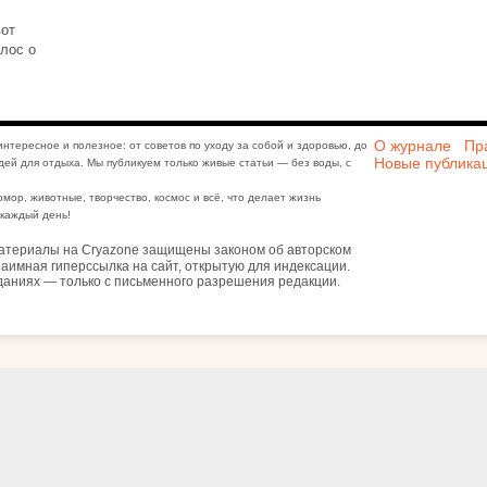
вот
олос о
О журнале
Пр
интересное и полезное: от советов по уходу за собой и здоровью, до
Новые публика
дей для отдыха. Мы публикуем только живые статьи — без воды, с
юмор, животные, творчество, космос и всё, что делает жизнь
каждый день!
атериалы на Cryazone защищены законом об авторском
аимная гиперссылка на сайт, открытую для индексации.
даниях — только с письменного разрешения редакции.