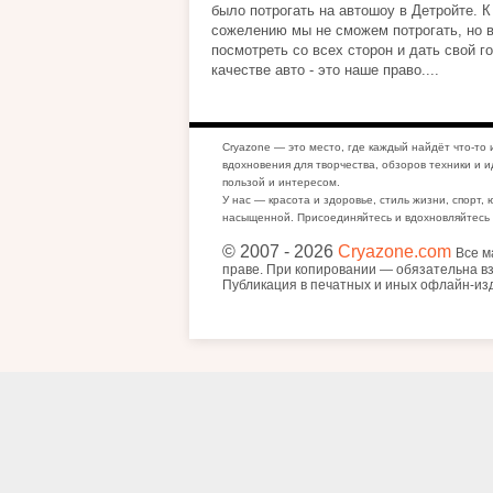
было потрогать на автошоу в Детройте. К
сожелению мы не сможем потрогать, но 
посмотреть со всех сторон и дать свой г
качестве авто - это наше право....
Cryazone — это место, где каждый найдёт что-то 
вдохновения для творчества, обзоров техники и и
пользой и интересом.
У нас — красота и здоровье, стиль жизни, спорт, 
насыщенной. Присоединяйтесь и вдохновляйтесь 
© 2007
- 2026
Cryazone.com
Все м
праве. При копировании — обязательна вз
Публикация в печатных и иных офлайн-из