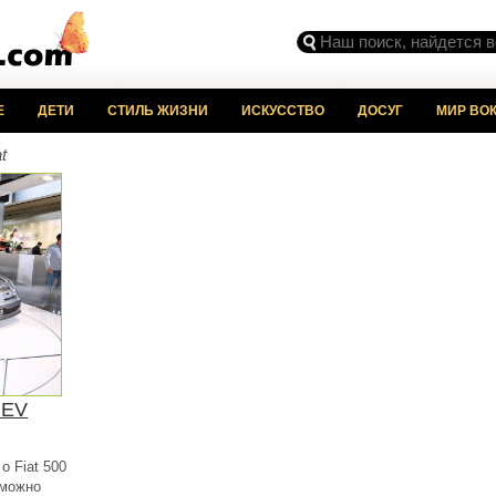
Е
ДЕТИ
СТИЛЬ ЖИЗНИ
ИСКУССТВО
ДОСУГ
МИР ВОК
t
BEV
о Fiat 500
 можно