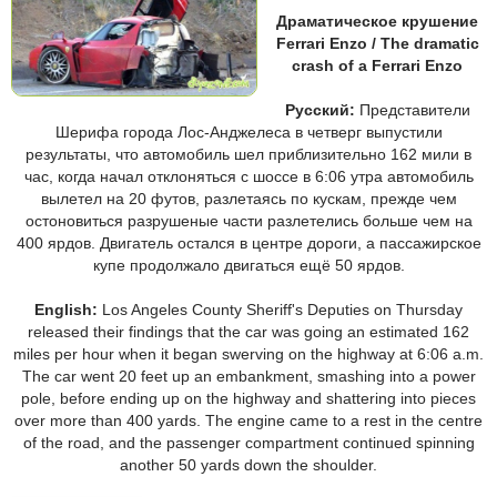
Драматическое крушение
Ferrari Enzo / The dramatic
crash of a Ferrari Enzo
Русский:
Представители
Шерифа города Лос-Анджелеса в четверг выпустили
результаты, что автомобиль шел приблизительно 162 мили в
час, когда начал отклоняться с шоссе в 6:06 утра автомобиль
вылетел на 20 футов, разлетаясь по кускам, прежде чем
остоновиться разрушеные части разлетелись больше чем на
400 ярдов. Двигатель остался в центре дороги, а пассажирское
купе продолжало двигаться ещё 50 ярдов.
English:
Los Angeles County Sheriff's Deputies on Thursday
released their findings that the car was going an estimated 162
miles per hour when it began swerving on the highway at 6:06 a.m.
The car went 20 feet up an embankment, smashing into a power
pole, before ending up on the highway and shattering into pieces
over more than 400 yards. The engine came to a rest in the centre
of the road, and the passenger compartment continued spinning
another 50 yards down the shoulder.