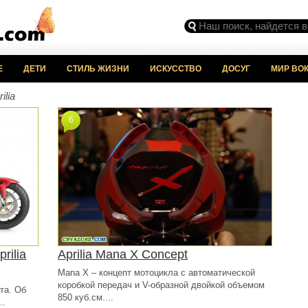
Е
ДЕТИ
СТИЛЬ ЖИЗНИ
ИСКУССТВО
ДОСУГ
МИР ВОК
ilia
6
rilia
Aprilia Mana X Concept
Mana X – концепт мотоцикла с автоматической
коробкой передач и V-образной двойкой объемом
та. Об
850 куб.см....
..