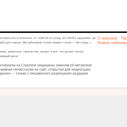
О журнале
Пр
интересное и полезное: от советов по уходу за собой и здоровью, до
Новые публика
дей для отдыха. Мы публикуем только живые статьи — без воды, с
юмор, животные, творчество, космос и всё, что делает жизнь
каждый день!
атериалы на Cryazone защищены законом об авторском
аимная гиперссылка на сайт, открытую для индексации.
даниях — только с письменного разрешения редакции.