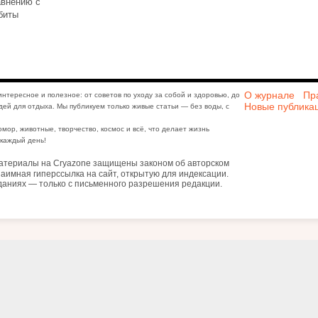
авнению с
биты
О журнале
Пр
интересное и полезное: от советов по уходу за собой и здоровью, до
Новые публика
дей для отдыха. Мы публикуем только живые статьи — без воды, с
юмор, животные, творчество, космос и всё, что делает жизнь
каждый день!
атериалы на Cryazone защищены законом об авторском
аимная гиперссылка на сайт, открытую для индексации.
даниях — только с письменного разрешения редакции.