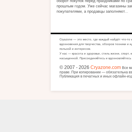
оборот покупок перед праздниками по ср
прошлым годом. Уже сейчас магазины за
покупателями, а продавцы заполняют...
Cryazone — это место, где каждый найдёт что-то 
вдохновения для творчества, обзоров техники и и
пользой и интересом.
У нас — красота и здоровье, стиль жизни, спорт, 
насыщенной. Присоединяйтесь и вдохновляйтесь 
© 2007
- 2026
Cryazone.com
Все м
праве. При копировании — обязательна вз
Публикация в печатных и иных офлайн-из