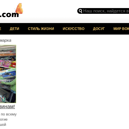
Е
ДЕТИ
СТИЛЬ ЖИЗНИ
ИСКУССТВО
ДОСУГ
МИР ВОК
марка
зинам!
 по всему
огие
ьшой