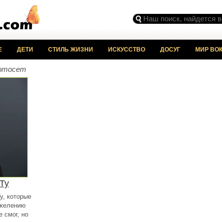
Е
ДЕТИ
СТИЛЬ ЖИЗНИ
ИСКУССТВО
ДОСУГ
МИР ВОК
отосет
Ту
у, которые
ожелению
е смог, но