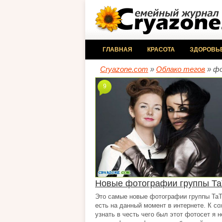
ГЛАВНАЯ
КРАСОТА
ЗДОРОВЬ
Cryazone.com
»
Облако тегов
» ф
9
Новые фотографии группы Та
Это самые новые фотографии группы ТаТ
есть на данный момент в интернете. К с
узнать в честь чего был этот фотосет я н