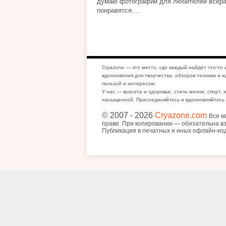
думаю фотографии для любителей всер
понравятся....
Cryazone — это место, где каждый найдёт что-то 
вдохновения для творчества, обзоров техники и и
пользой и интересом.
У нас — красота и здоровье, стиль жизни, спорт, 
насыщенной. Присоединяйтесь и вдохновляйтесь 
© 2007
- 2026
Cryazone.com
Все м
праве. При копировании — обязательна вз
Публикация в печатных и иных офлайн-из