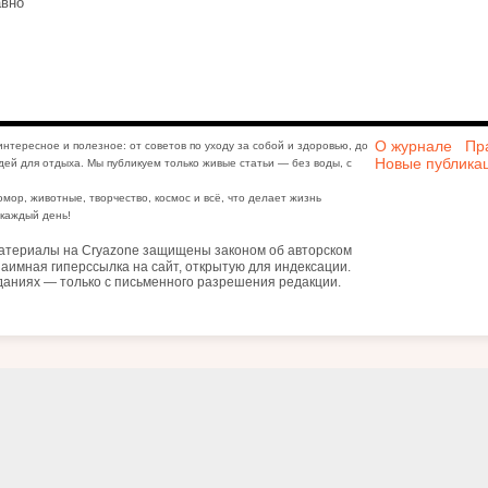
авно
О журнале
Пр
интересное и полезное: от советов по уходу за собой и здоровью, до
Новые публика
дей для отдыха. Мы публикуем только живые статьи — без воды, с
юмор, животные, творчество, космос и всё, что делает жизнь
каждый день!
атериалы на Cryazone защищены законом об авторском
аимная гиперссылка на сайт, открытую для индексации.
даниях — только с письменного разрешения редакции.