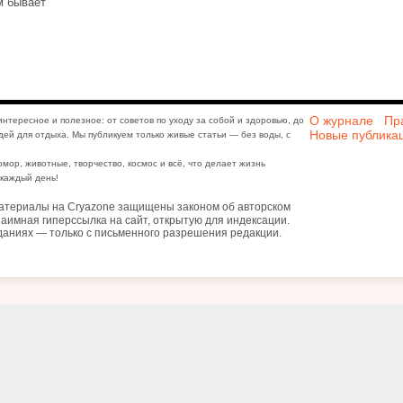
м бывает
О журнале
Пр
интересное и полезное: от советов по уходу за собой и здоровью, до
Новые публика
дей для отдыха. Мы публикуем только живые статьи — без воды, с
юмор, животные, творчество, космос и всё, что делает жизнь
каждый день!
атериалы на Cryazone защищены законом об авторском
аимная гиперссылка на сайт, открытую для индексации.
даниях — только с письменного разрешения редакции.