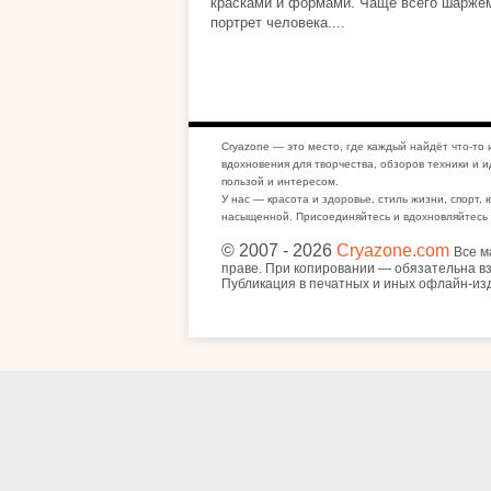
красками и формами. Чаще всего шарже
портрет человека....
Cryazone — это место, где каждый найдёт что-то 
вдохновения для творчества, обзоров техники и и
пользой и интересом.
У нас — красота и здоровье, стиль жизни, спорт, 
насыщенной. Присоединяйтесь и вдохновляйтесь 
© 2007
- 2026
Cryazone.com
Все м
праве. При копировании — обязательна вз
Публикация в печатных и иных офлайн-из