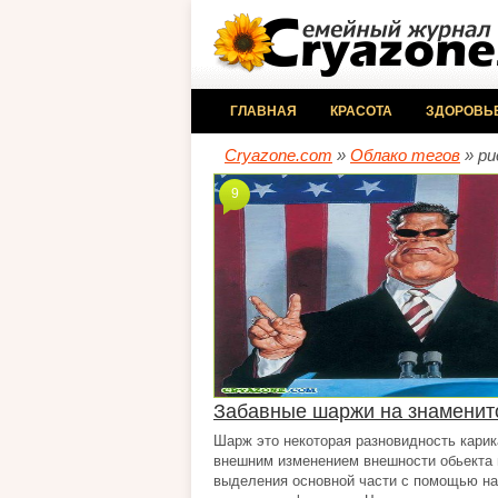
ГЛАВНАЯ
КРАСОТА
ЗДОРОВЬ
Cryazone.com
»
Облако тегов
» ри
9
Забавные шаржи на знаменит
Шарж это некоторая разновидность карик
внешним изменением внешности обьекта 
выделения основной части с помощью н