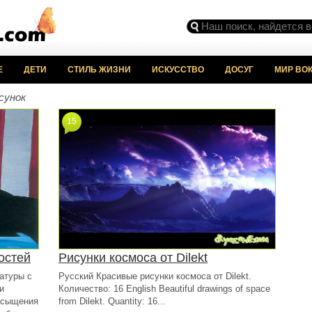
Е
ДЕТИ
СТИЛЬ ЖИЗНИ
ИСКУССТВО
ДОСУГ
МИР ВОК
сунок
15
остей
Рисунки космоса от Dilekt
атуры с
Русский Красивые рисунки космоса от Dilekt.
и
Количество: 16 English Beautiful drawings of space
асыщения
from Dilekt. Quantity: 16...