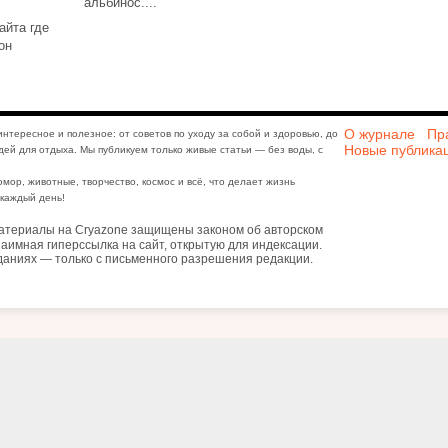
альбинос....
айта где
он
О журнале
Пр
интересное и полезное: от советов по уходу за собой и здоровью, до
Новые публика
дей для отдыха. Мы публикуем только живые статьи — без воды, с
юмор, животные, творчество, космос и всё, что делает жизнь
каждый день!
атериалы на Cryazone защищены законом об авторском
аимная гиперссылка на сайт, открытую для индексации.
даниях — только с письменного разрешения редакции.