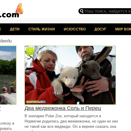
Е
ДЕТИ
СТИЛЬ ЖИЗНИ
ИСКУССТВО
ДОСУГ
МИР ВОК
дведи
2
т
Два медвежонка Соль и Перец
В зоопарке Polar Zoo, который находится в
Норвегии родились два межвежонка, но один из них
Аляску в
не такой как все медведи. Он а вернее сказать она
ировать