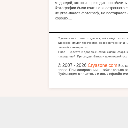
медведей, которые приходят порыбачить.
Фотографии были взяты с иностранного с
не указывался фотограф, но постарался 
хорошо....
Cryazone — это место, где каждый найдёт что-то 
вдохновения для творчества, обзоров техники и и
пользой и интересом.
У нас — красота и здоровье, стиль жизни, спорт, 
насыщенной. Присоединяйтесь и вдохновляйтесь 
© 2007
- 2026
Cryazone.com
Все м
праве. При копировании — обязательна вз
Публикация в печатных и иных офлайн-из