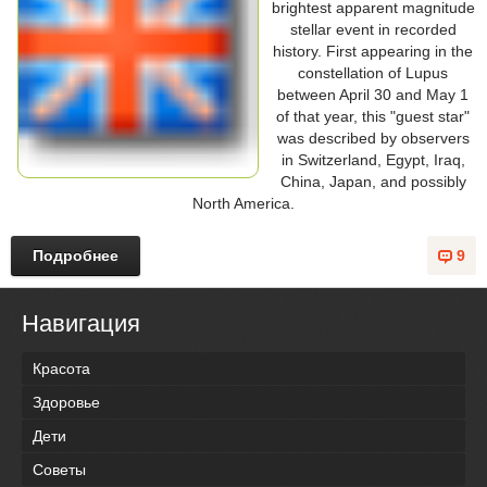
brightest apparent magnitude
stellar event in recorded
history. First appearing in the
constellation of Lupus
between April 30 and May 1
of that year, this "guest star"
was described by observers
in Switzerland, Egypt, Iraq,
China, Japan, and possibly
North America.
Подробнее
9
Навигация
Красота
Здоровье
Дети
Советы