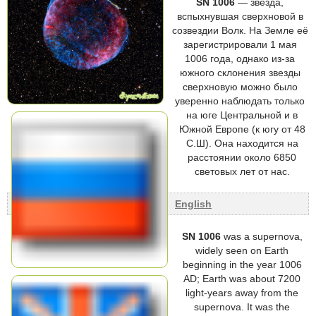
SN 1006
— звезда,
вспыхнувшая сверхновой в
созвездии Волк. На Земле её
зарегистрировали 1 мая
1006 года, однако из-за
южного склонения звезды
сверхновую можно было
уверенно наблюдать только
на юге Центральной и в
Южной Европе (к югу от 48
С.Ш). Она находится на
расстоянии около 6850
световых лет от нас.
English
SN 1006
was a supernova,
widely seen on Earth
beginning in the year 1006
AD; Earth was about 7200
light-years away from the
supernova. It was the