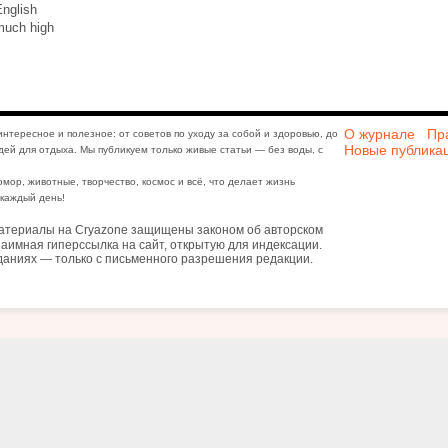
nglish
much high
О журнале
Пр
интересное и полезное: от советов по уходу за собой и здоровью, до
Новые публика
дей для отдыха. Мы публикуем только живые статьи — без воды, с
юмор, животные, творчество, космос и всё, что делает жизнь
каждый день!
атериалы на Cryazone защищены законом об авторском
аимная гиперссылка на сайт, открытую для индексации.
даниях — только с письменного разрешения редакции.