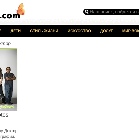
Е
ДЕТИ
СТИЛЬ ЖИЗНИ
ИСКУССТВО
ДОСУГ
МИР ВОК
ктор
tos
лу Доктор
ографий.