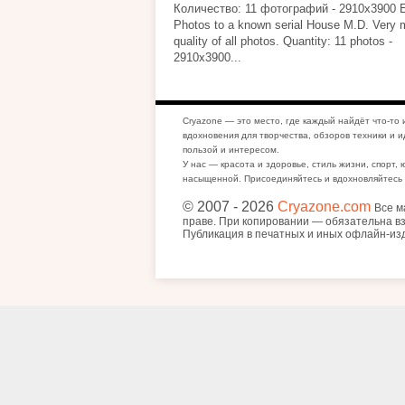
Количество: 11 фотографий - 2910х3900 E
Photos to a known serial House M.D. Very 
quality of all photos. Quantity: 11 photos -
2910х3900...
Cryazone — это место, где каждый найдёт что-то 
вдохновения для творчества, обзоров техники и и
пользой и интересом.
У нас — красота и здоровье, стиль жизни, спорт, 
насыщенной. Присоединяйтесь и вдохновляйтесь 
© 2007
- 2026
Cryazone.com
Все м
праве. При копировании — обязательна вз
Публикация в печатных и иных офлайн-из