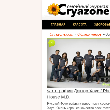
ГЛАВНАЯ
КРАСОТА
ЗДОРОВЬ
Cryazone.com
»
Облако тегов
» до
4
Фотографии Доктор Хаус / Pho
House M.D.
Русский Фотографии к известному сериа
Хаус. Очень хорошее качество всех фот