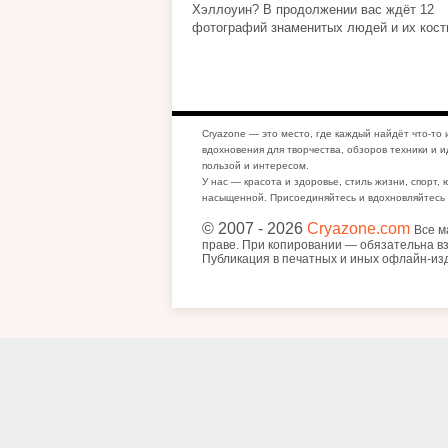
Хэллоуин? В продолжении вас ждёт 12
фотографий знаменитых людей и их костю
Cryazone — это место, где каждый найдёт что-то 
вдохновения для творчества, обзоров техники и и
пользой и интересом.
У нас — красота и здоровье, стиль жизни, спорт, 
насыщенной. Присоединяйтесь и вдохновляйтесь 
© 2007
- 2026
Cryazone.com
Все м
праве. При копировании — обязательна вз
Публикация в печатных и иных офлайн-из