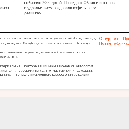
побывало 2000 детей! Президент Обама и его жена
мов....
с удовльствием раздавали кофеты всем
детишкам....
О журнале
Пр
интересное и полезное: от советов по уходу за собой и здоровью, до
Новые публика
дей для отдыха. Мы публикуем только живые статьи — без воды, с
юмор, животные, творчество, космос и всё, что делает жизнь
каждый день!
атериалы на Cryazone защищены законом об авторском
аимная гиперссылка на сайт, открытую для индексации.
даниях — только с письменного разрешения редакции.