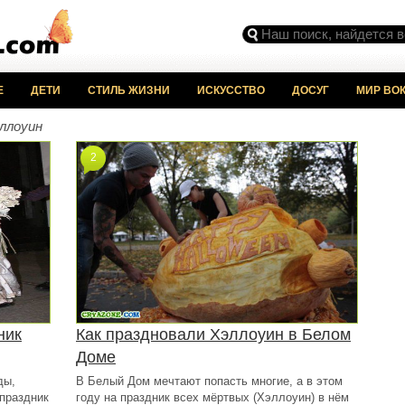
Е
ДЕТИ
СТИЛЬ ЖИЗНИ
ИСКУССТВО
ДОСУГ
МИР ВОК
ллоуин
2
ник
Как праздновали Хэллоуин в Белом
Доме
ды,
В Белый Дом мечтают попасть многие, а в этом
праздник
году на праздник всех мёртвых (Хэллоуин) в нём