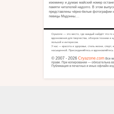
изюминку и думаю майский номер остане
памяти читателей надолго. В этом выпус
представлены чёрно-белые фотографии 
певицы Мадонны....
Cryazone — это место, где каждый найдёт что-то 
вдохновения для творчества, обзоров техники и и
пользой и интересом.
У нас — красота и здоровье, стиль жизни, спорт, 
насыщенной. Присоединяйтесь и вдохновляйтесь 
© 2007
- 2026
Cryazone.com
Все м
праве. При копировании — обязательна вз
Публикация в печатных и иных офлайн-из