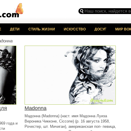
Е
ДЕТИ
СТИЛЬ ЖИЗНИ
ИСКУССТВО
ДОСУГ
МИР ВОК
адонна
для
Madonna
Мадонна (Madonna) (наст. имя Мадонна Луиза
Вероника Чикконе, Ciccone) (р. 16 августа 1958,
969 года и
Рочестер, шт. Мичиган), американская поп- певица,
сти