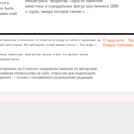
киноактриса, продюсер. Одна из наиболее
тся в
известных и скандальных фигур шоу-бизнеса 1990-
ке были
х годов, имидж которой связан с...
известной
О журнале
Пр
интересное и полезное: от советов по уходу за собой и здоровью, до
Новые публика
дей для отдыха. Мы публикуем только живые статьи — без воды, с
юмор, животные, творчество, космос и всё, что делает жизнь
каждый день!
атериалы на Cryazone защищены законом об авторском
аимная гиперссылка на сайт, открытую для индексации.
даниях — только с письменного разрешения редакции.