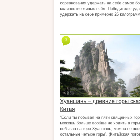
соревнования удержать на себе самое б
количество живых пчёл. Победителю уд
удержать на себе примерно 26 килограмм 
3
Хуаншань – древние горы ска
Китая
“Если ты побывал на пяти священных гор
можешь больше вообще не ходить в горы
побывав на горе Хуаншань, можно не по
остальные четыре горы”. (Китайская погов