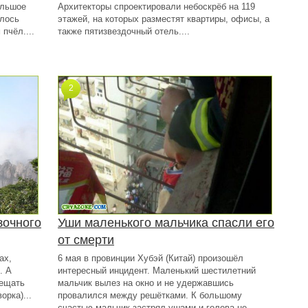
ольшое
Архитекторы спроектировали небоскрёб на 119
алось
этажей, на которых разместят квартиры, офисы, а
пчёл....
также пятизвездочный отель....
2
зочного
Уши маленького мальчика спасли его
от смерти
ах,
6 мая в провинции Хубэй (Китай) произошёл
. А
интересный инцидент. Маленький шестилетний
сещать
мальчик вылез на окно и не удержавшись
орка)...
провалился между решётками. К большому
счастью мальчик застрял ушами и голова не