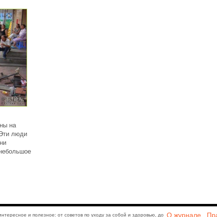
бны на
 Эти люди
ни
 небольшое
О журнале
Пр
интересное и полезное: от советов по уходу за собой и здоровью, до