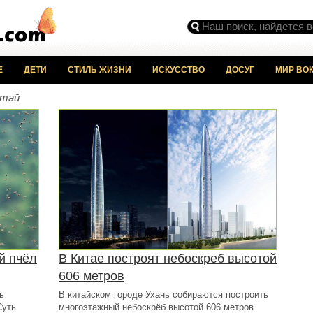
Е
ДЕТИ
СТИЛЬ ЖИЗНИ
ИСКУССТВО
ДОСУГ
МИР ВОК
итай
й пчёл
В Китае построят небоскреб высотой
606 метров
ь
В китайском городе Ухань собираются построить
Суть
многоэтажный небоскрёб высотой 606 метров.