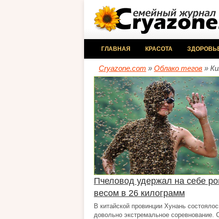
ГЛАВНАЯ
КРАСОТА
ЗДОРОВЬ
Cryazone.com
»
Облако тегов
» К
Пчеловод удержал на себе ро
весом в 26 килограмм
В китайской провинции Хунань состоялос
довольно экстремальное соревнование. 