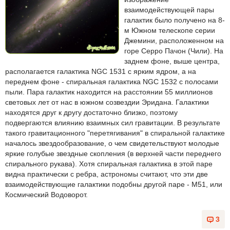
взаимодействующей пары
галактик было получено на 8-
м Южном телескопе серии
Джемини, расположенном на
горе Серро Пачон (Чили). На
заднем фоне, выше центра,
располагается галактика NGC 1531 с ярким ядром, а на
переднем фоне - спиральная галактика NGC 1532 с полосами
пыли. Пара галактик находится на расстоянии 55 миллионов
световых лет от нас в южном созвездии Эридана. Галактики
находятся друг к другу достаточно близко, поэтому
подвергаются влиянию взаимных сил гравитации. В результате
такого гравитационного "перетягивания" в спиральной галактике
началось звездообразование, о чем свидетельствуют молодые
яркие голубые звездные скопления (в верхней части переднего
спирального рукава). Хотя спиральная галактика в этой паре
видна практически с ребра, астрономы считают, что эти две
взаимодействующие галактики подобны другой паре - M51, или
Космический Водоворот.
3