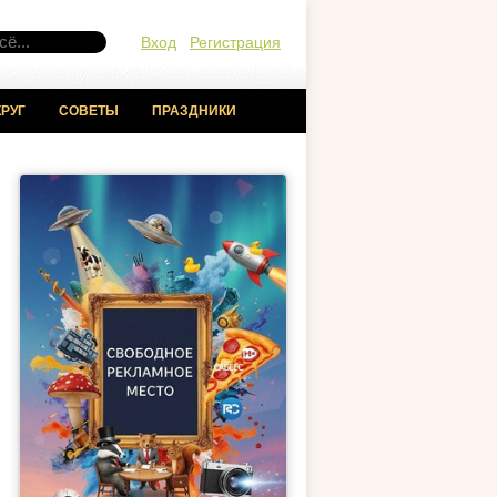
Вход
Регистрация
РУГ
СОВЕТЫ
ПРАЗДНИКИ