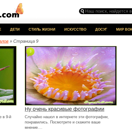
Е
ДЕТИ
СТИЛЬ ЖИЗНИ
ИСКУССТВО
ДОСУГ
МИР ВОК
алов
» Страница 9
3
Ну очень красивые фотографии
 в 9-й
Случайно нашол в интернете эти фотографии,
понравились. Посмотрите и скажите ваше
мнение....