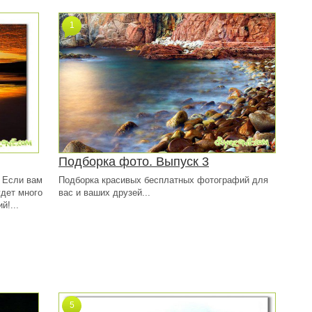
1
Подборка фото. Выпуск 3
 Если вам
Подборка красивых бесплатных фотографий для
удет много
вас и ваших друзей...
й!...
5