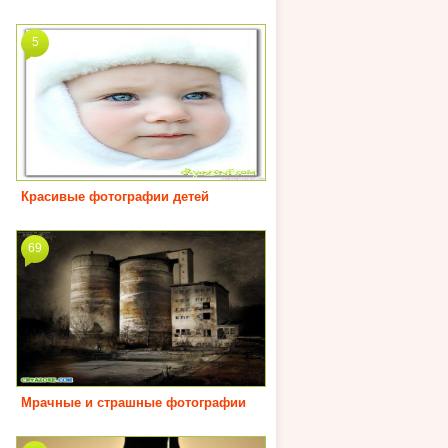
5
Красивые фотографии детей
69
Мрачные и страшные фотографии