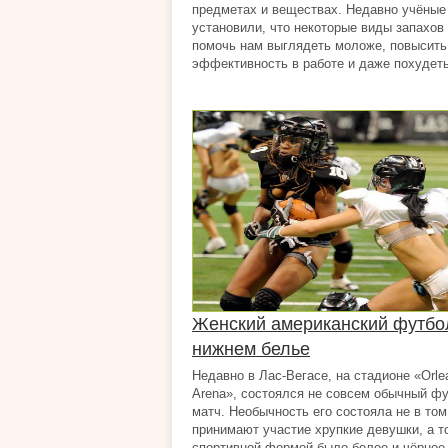
предметах и веществах. Недавно учёные
установили, что некоторые виды запахов
помочь нам выглядеть моложе, повысить
эффективность в работе и даже похудеть!
Женский американский футбо
нижнем белье
Недавно в Лас-Вегасе, на стадионе «Orle
Arena», состоялся не совсем обычный ф
матч. Необычность его состояла не в том
принимают участие хрупкие девушки, а то
спортивной формой было белое и чёрное