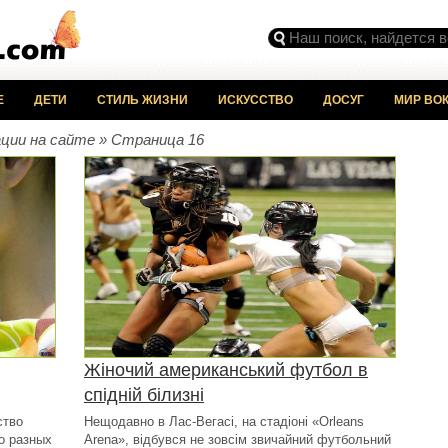
Е
ДЕТИ
СТИЛЬ ЖИЗНИ
ИСКУССТВО
ДОСУГ
МИР ВОК
ации на сайте » Страница 16
Жіночий американський футбол в
спідній білизні
ство
Нещодавно в Лас-Вегасі, на стадіоні «Orleans
о разных
Arena», відбувся не зовсім звичайний футбольний