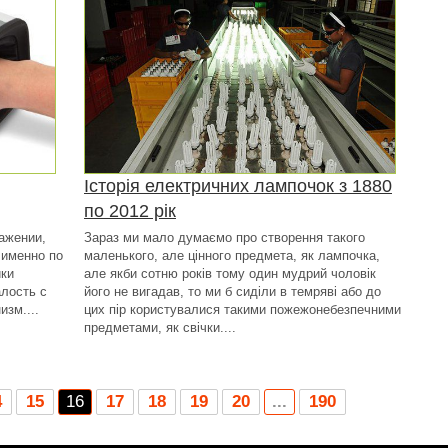
Історія електричних лампочок з 1880
по 2012 рік
ражении,
Зараз ми мало думаємо про створення такого
 именно по
маленького, але цінного предмета, як лампочка,
ики
але якби сотню років тому один мудрий чоловік
алость с
його не вигадав, то ми б сиділи в темряві або до
изм....
цих пір користувалися такими пожежонебезпечними
предметами, як свічки....
4
15
16
17
18
19
20
...
190