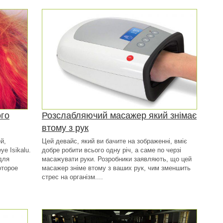
ого
Розслабляючий масажер який знімає
втому з рук
й,
Цей девайс, який ви бачите на зображенні, вміє
e Isikalu.
добре робити всього одну річ, а саме по черзі
для
масажувати руки. Розробники заявляють, що цей
оторое
масажер зніме втому з ваших рук, чим зменшить
стрес на організм....