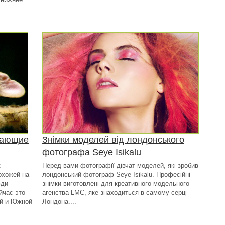
тающие
Знімки моделей від лондонського
фотографа Seye Isikalu
к
Перед вами фотографії дівчат моделей, які зробив
похожей на
лондонський фотограф Seye Isikalu. Професійні
юди
знімки виготовлені для креативного модельного
йчас это
агенства LMC, яке знаходиться в самому серці
ой и Южной
Лондона....