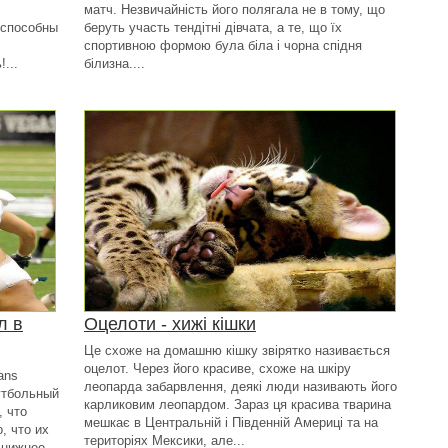
матч. Незвичайність його полягала не в тому, що
 способны
беруть участь тендітні дівчата, а те, що їх
спортивною формою була біла і чорна спідня
...
білизна....
л в
Оцелоти - хижі кішки
Це схоже на домашню кішку звірятко називається
оцелот. Через його красиве, схоже на шкіру
ans
леопарда забарвлення, деякі люди називають його
утбольный
карликовим леопардом. Зараз ця красива тварина
, что
мешкає в Центральній і Південній Америці та на
, что их
територіях Мексики, але...
 нижнее