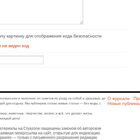
и не виден код
О журнале
Пр
интересное и полезное: от советов по уходу за собой и здоровью, до
Новые публика
дей для отдыха. Мы публикуем только живые статьи — без воды, с
юмор, животные, творчество, космос и всё, что делает жизнь
каждый день!
атериалы на Cryazone защищены законом об авторском
аимная гиперссылка на сайт, открытую для индексации.
даниях — только с письменного разрешения редакции.