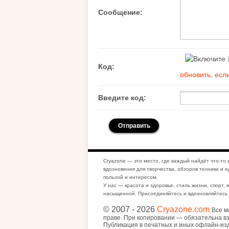
Сообщение:
Код:
обновить, есл
Введите код:
Cryazone — это место, где каждый найдёт что-то 
вдохновения для творчества, обзоров техники и и
пользой и интересом.
У нас — красота и здоровье, стиль жизни, спорт, 
насыщенной. Присоединяйтесь и вдохновляйтесь 
© 2007
- 2026
Cryazone.com
Все м
праве. При копировании — обязательна вз
Публикация в печатных и иных офлайн-из