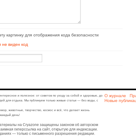
и не виден код
О журнале
Пр
интересное и полезное: от советов по уходу за собой и здоровью, до
Новые публика
дей для отдыха. Мы публикуем только живые статьи — без воды, с
юмор, животные, творчество, космос и всё, что делает жизнь
каждый день!
атериалы на Cryazone защищены законом об авторском
аимная гиперссылка на сайт, открытую для индексации.
даниях — только с письменного разрешения редакции.