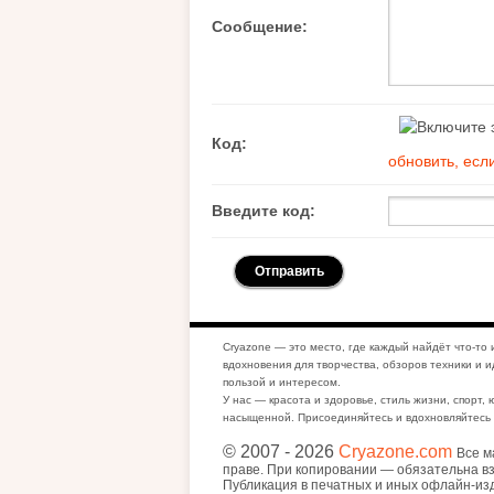
Сообщение:
Код:
обновить, есл
Введите код:
Cryazone — это место, где каждый найдёт что-то 
вдохновения для творчества, обзоров техники и и
пользой и интересом.
У нас — красота и здоровье, стиль жизни, спорт, 
насыщенной. Присоединяйтесь и вдохновляйтесь 
© 2007
- 2026
Cryazone.com
Все м
праве. При копировании — обязательна вз
Публикация в печатных и иных офлайн-из