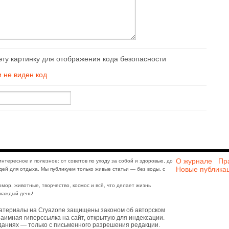
и не виден код
О журнале
Пр
интересное и полезное: от советов по уходу за собой и здоровью, до
Новые публика
дей для отдыха. Мы публикуем только живые статьи — без воды, с
юмор, животные, творчество, космос и всё, что делает жизнь
каждый день!
атериалы на Cryazone защищены законом об авторском
аимная гиперссылка на сайт, открытую для индексации.
даниях — только с письменного разрешения редакции.