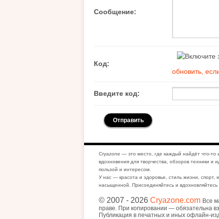
Сообщение:
Код:
обновить, есл
Введите код:
Cryazone — это место, где каждый найдёт что-то 
вдохновения для творчества, обзоров техники и и
пользой и интересом.
У нас — красота и здоровье, стиль жизни, спорт, 
насыщенной. Присоединяйтесь и вдохновляйтесь 
© 2007
- 2026
Cryazone.com
Все м
праве. При копировании — обязательна вз
Публикация в печатных и иных офлайн-из