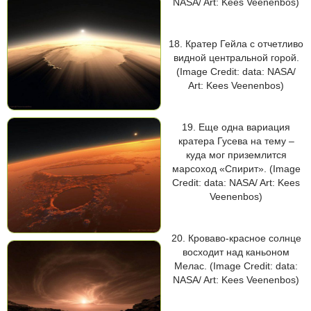
NASA/ Art: Kees Veenenbos)
18. Кратер Гейла с отчетливо
видной центральной горой.
(Image Credit: data: NASA/
Art: Kees Veenenbos)
19. Еще одна вариация
кратера Гусева на тему –
куда мог приземлится
марсоход «Спирит». (Image
Credit: data: NASA/ Art: Kees
Veenenbos)
20. Кроваво-красное солнце
восходит над каньоном
Мелас. (Image Credit: data:
NASA/ Art: Kees Veenenbos)