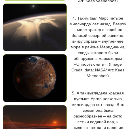
Art: Kees Veenenbos)
4. Таким был Марс четыре
миллиарда лет назад. Вверху
– море-кратер с водой на
Великой северной равнине,
внизу справа – внутреннее
море в районе Меридиании,
следы которого были
обнаружены марсоходом
«Оппортьюнити». (Image
Credit: data: NASA/ Art: Kees
Veenenbos)
5. А так выглядела красная
пустыня Аргир несколько
миллиардов лет назад. В то
время она была
разнообразнее – на фото
есть и водяной пар, и
пылевые ветра, и падение