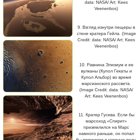
data: NASA/ Art: Kees
Veenenbos)
9. Взгляд изнутри пещеры в
стене кратера Гейла. (Image
Credit: data: NASA/ Art: Kees
Veenenbos)
10. Равнина Элизиум и ее
вулканы (Купол Гекаты и
Купол Альбор) во время
марсианского рассвета.
(Image Credit: data: NASA/
Art: Kees Veenenbos)
11. Кратер Гусева. Если бы
марсоход «Спирит»
приземлился на Марс
намного раньше, он попал
бы прямиком в горячую воду.