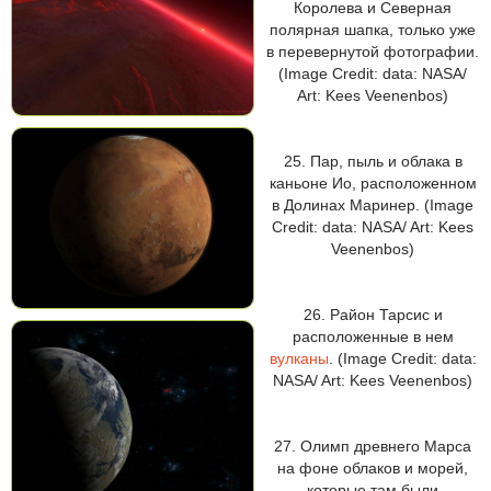
Королева и Северная
полярная шапка, только уже
в перевернутой фотографии.
(Image Credit: data: NASA/
Art: Kees Veenenbos)
25. Пар, пыль и облака в
каньоне Ио, расположенном
в Долинах Маринер. (Image
Credit: data: NASA/ Art: Kees
Veenenbos)
26. Район Тарсис и
расположенные в нем
вулканы
. (Image Credit: data:
NASA/ Art: Kees Veenenbos)
27. Олимп древнего Марса
на фоне облаков и морей,
которые там были