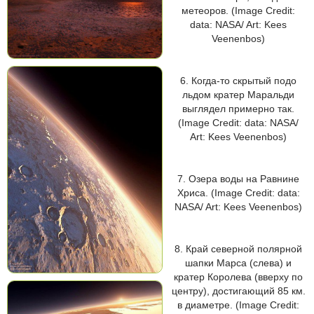
метеоров. (Image Credit:
data: NASA/ Art: Kees
Veenenbos)
6. Когда-то скрытый подо
льдом кратер Маральди
выглядел примерно так.
(Image Credit: data: NASA/
Art: Kees Veenenbos)
7. Озера воды на Равнине
Хриса. (Image Credit: data:
NASA/ Art: Kees Veenenbos)
8. Край северной полярной
шапки Марса (слева) и
кратер Королева (вверху по
центру), достигающий 85 км.
в диаметре. (Image Credit: