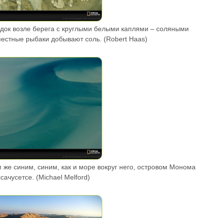
лодок возле берега с круглыми белыми каплями – соляными
местные рыбаки добывают соль. (Robert Haas)
м же синим, синим, как и море вокруг него, островом Монома
сачусетсе. (Michael Melford)