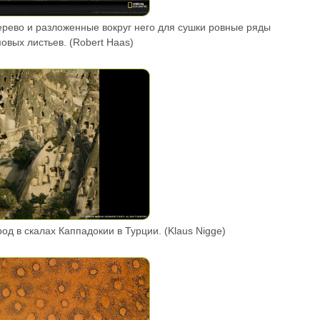
ерево и разложенные вокруг него для сушки ровные ряды
овых листьев. (Robert Haas)
од в скалах Каппадокии в Турции. (Klaus Nigge)