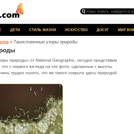
Е
ДЕТИ
СТИЛЬ ЖИЗНИ
ИСКУССТВО
ДОСУГ
МИР ВОК
алов
» Таинственные узоры природы
ироды
оры природы» от National Geographic, сегодня представим
, что с первого взгляда на эти фото, сделанные с высоты
чень трудно понять, что же такого сокрыто здесь природой.