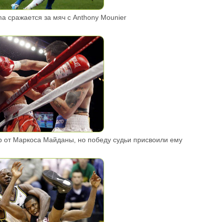
 сражается за мяч с Anthony Mounier
р от Маркоса Майданы, но победу судьи присвоили ему