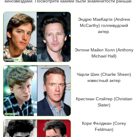
кинозвёздами. Посмотрите какими были знаменитости раньше.
Эндрю МакКарти (Andrew
McCarthy) голливудский
актер.
Энтони Майкл Холл (Anthony
Michael Hall)
Чарли Шин (Charlie Sheen)
известный актер
Кристиан Слэйтер (Christian
Slater)
Кори Фелдман (Corey
Feldman)