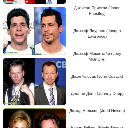
Джейсон Пристли (Jason
Priestley)
Джозеф Лоуренс (Joseph
Lawrence)
Джозеф Макинтайр (Joey
McIntyre)
Джон Кьюсак (John Cusack)
Джонни Депп (Johnny Depp)
Джадд Нельсон (Judd Nelson)
Кевин Бэйкон (Kevin Bacon)