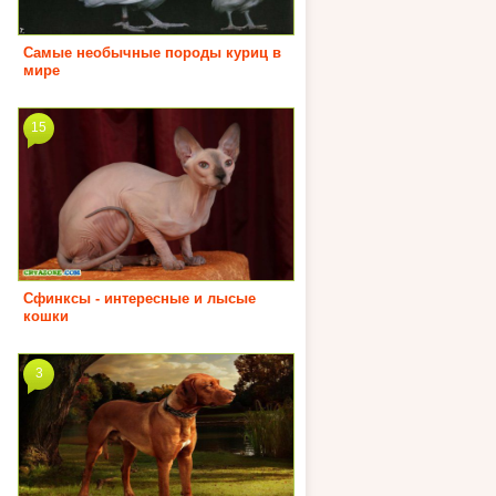
Самые необычные породы куриц в
мире
15
Сфинксы - интересные и лысые
кошки
3