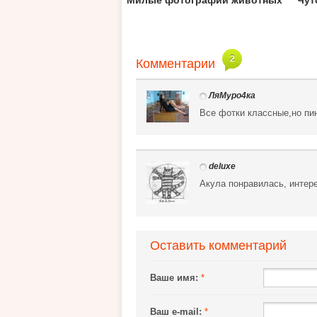
Милые фотографии животных
Чут
2
Комментарии
ЛяМуро4ка
Все фотки классные,но пи
deluxe
Акула понравилась, интере
Оставить комментарий
Ваше имя:
*
Ваш e-mail:
*