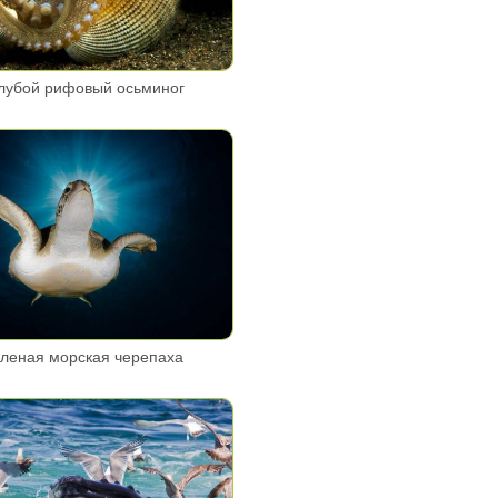
лубой рифовый осьминог
леная морская черепаха