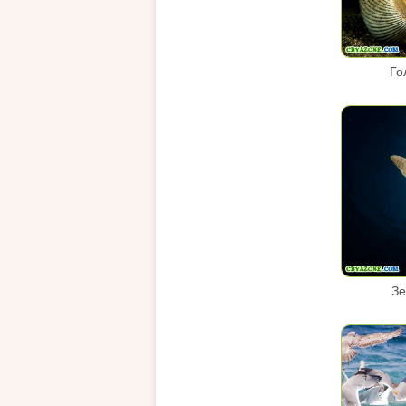
Го
Зе