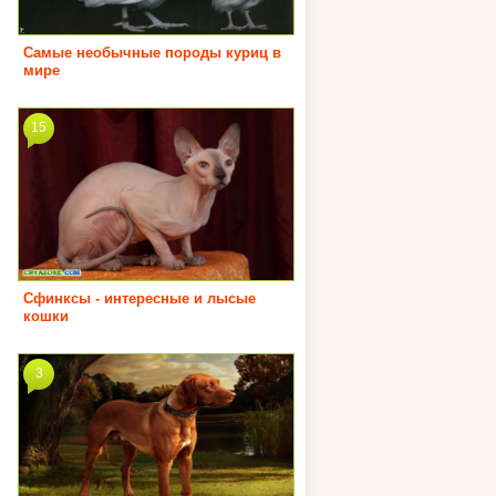
Самые необычные породы куриц в
мире
15
Сфинксы - интересные и лысые
кошки
3